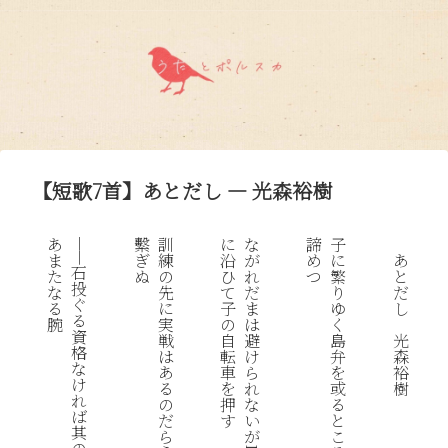
【短歌7首】あとだし — 光森裕樹
︱
︱
あ
繫
訓
に
な
諦
子
︱
︱
ま
ぎ
練
沿
が
め
に
あ
殺
石
た
ぬ
の
ひ
れ
つ
繁
と
し
投
な
先
て
だ
り
だ
て
ぐ
る
に
子
ま
ゆ
し
は
る
腕
実
の
は
く
な
資
戦
自
避
島
光
ら
格
は
転
け
弁
森
な
な
あ
車
ら
を
裕
い
け
る
を
れ
或
樹
こ
れ
の
押
な
る
と
ば
だ
す
い
と
を
其
ら
が
こ