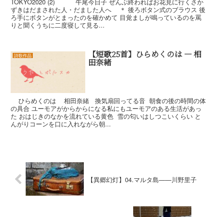
TOKYO2020 (2) 牛尾今日子 ぜんぶ終わればお花見に行くさか
ずきはだまされた人・だました人へ ＊ 後ろボタン式のブラウス 後
ろ手にボタンがとまったのを確かめて 目覚ましが鳴っているのを罵
りと聞くうちに二度寝して見る...
【短歌25首】ひらめくのは — 相
詩歌作品
田奈緒
ひらめくのは 相田奈緒 換気扇回ってる音 朝食の後の時間の体
の具合 ユーモアがからからになる私にもユーモアのある生活があっ
た おはじきのなかを流れている黄色 雪の匂いはしつこいくらい と
んがりコーンを口に入れながら朝...
【異郷幻灯】04.マルタ島——川野里子