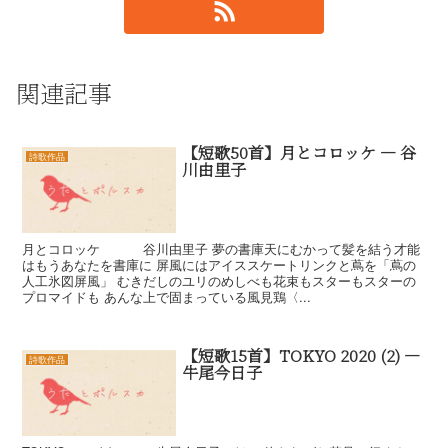
関連記事
【短歌50首】月とコロッケ — 谷
詩歌作品
川由里子
月とコロッケ 谷川由里子 夢の書庫天にむかって髪を結う才能
はもうあなたを書庫に 屏風にはアイススケートリンクと蔦を「蔦の
人工氷図屏風」 むきだしのユリのめしべも花束もスターもスターの
プロマイドも あんな上で固まっている風見鶏〈...
【短歌15首】TOKYO 2020 (2) —
詩歌作品
牛尾今日子