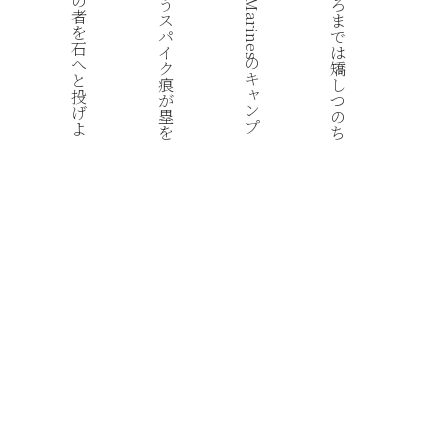
教
の
う
ろ
Marines
ふ
者
ス
ま
る
を
パ
で
に
石
イ
は
の
殺
へ
ク
矯
キ
す
と
痕
し
ャ
が
投
が
つ
ン
早
げ
塁
の
プ
し
よ
を
ち