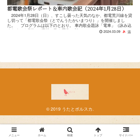
都電歌会祭レポート＆車内歌会記（2024年1月28日）
2024年1月28日（日）、すこし曇った天気のなか、都電荒川線を貸
し切って「都電歌会祭（とでんうたかいまつり）」を開催しまし
た。 プログラムは以下のとおり。 車内歌会題詠「電車」（詠み込
まなくてもOK）で事前に歌を募集。都...
2024.03.09
温
© 2019 うたとポルスカ.
メニュー
ホーム
検索
トップ
サイドバー