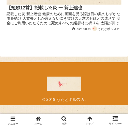
【短歌12首】記載した炎 — 新上達也
記載した炎 新上達也 健康のために画面を見る際は目の奥のしずかな
雨を聴け 大丈夫としか言えない吹き抜けの天窓の月ほどの遠さで 安
全にご利用いただくために死ぬすべての緩衝材に祈りを 太陽が川で
沈んでひかってる架空の犬を連れて歩...
2021.08.10
うたとポルスカ
© 2019 うたとポルスカ.
メニュー
ホーム
検索
トップ
サイドバー