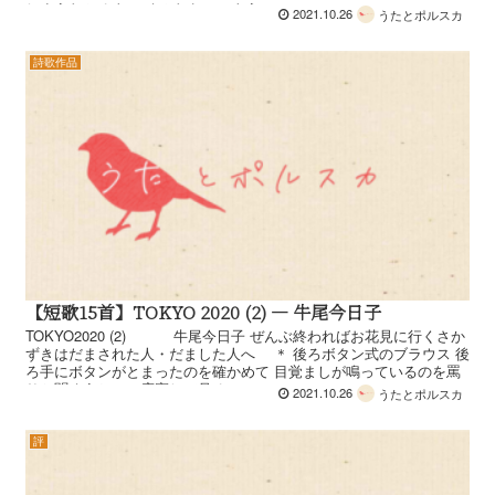
しまうわかるよ ふくみわらいのように...
2021.10.26
うたとポルスカ
詩歌作品
【短歌15首】TOKYO 2020 (2) — 牛尾今日子
TOKYO2020 (2) 牛尾今日子 ぜんぶ終わればお花見に行くさか
ずきはだまされた人・だました人へ ＊ 後ろボタン式のブラウス 後
ろ手にボタンがとまったのを確かめて 目覚ましが鳴っているのを罵
りと聞くうちに二度寝して見る...
2021.10.26
うたとポルスカ
評