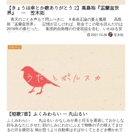
【きょうは傘とか歌ありがとう 2】高島裕『盂蘭盆世
界』 ― 笠木拓
青天のごとき声もて問ふべきに ９条改正論の萎え魔羅 高島
裕『盂蘭盆世界』 記憶が正しければ、歌会でこの歌を読んだのは
2016年の春だった。 集団的自衛権の行使容認を含む、いわゆる安
保法制が施行されてまもなくのこと。それが国益だ...
2021.10.26
笠木拓
詩歌作品
【短歌7首】ふくみわらい — 丸山るい
ふくみわらい 丸山るい かなしみが鼻と目玉を通過しておかしな
顔をあなたにさせた 顔のしみにわかにふえて蜘蛛の子の殖えてまひ
るの月を横切る 鳩が思うより自動車はすばやくてときどき轢かれて