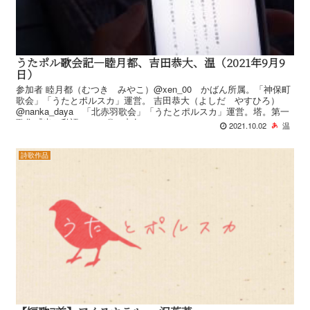
うたポル歌会記―睦月都、吉田恭大、温（2021年9月9
日）
参加者 睦月都（むつき みやこ）@xen_00 かばん所属。「神保町
歌会」「うたとポルスカ」運営。 吉田恭大（よしだ やすひろ）
@nanka_daya 「北赤羽歌会」「うたとポルスカ」運営。塔。第一
歌集『光と私語』（二〇一九年...
2021.10.02
温
詩歌作品