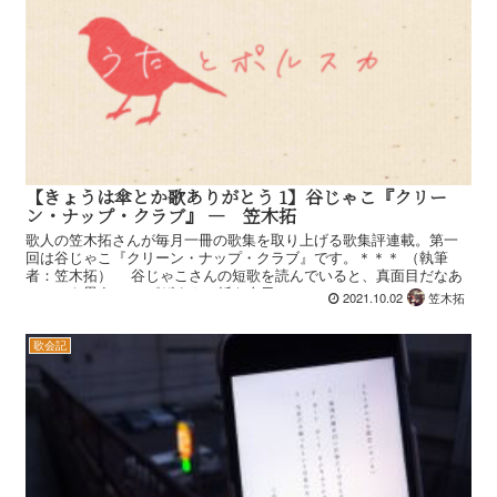
【きょうは傘とか歌ありがとう 1】谷じゃこ『クリー
ン・ナップ・クラブ』 ― 笠木拓
歌人の笠木拓さんが毎月一冊の歌集を取り上げる歌集評連載。第一
回は谷じゃこ『クリーン・ナップ・クラブ』です。＊＊＊ （執筆
者：笠木拓） 谷じゃこさんの短歌を読んでいると、真面目だなあ
といつも思う。 ピザまんの紙を夕日...
2021.10.02
笠木拓
歌会記