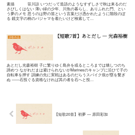
素描 笹川諒 いつだって造語のようなすずしさで秋は来るのだ
さびしくはない 薄い緑の少年、川魚の暮らし、ありふれた門、とい
う夢のメモ 思うのは野の笛という言葉だけ憑かれたように階段のぼ
る 鏡文字の柄のパジャマを着たいけど検索して...
【短歌7首】あとだし — 光森裕樹
詩歌作品
あとだし光森裕樹 子に繁りゆく島弁を或るところまでは矯しつのち
諦めつ ながれだまは避けられないがMarinesのキャンプに沿ひて子の
自転車を押す 訓練の先に実戦はあるのだらうスパイク痕が塁を繫ぎ
ぬ ――石投ぐる資格なければ其の者を石へと投...
【短歌20首】初夢 — 原田彩加