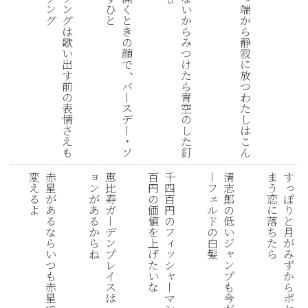
端
ン
ン
ひ
く
い
か
グ
グ
と
と
か
ら
は
き
ら
静
歌
の
み
寂
い
顔
つ
に
出
で
け
、
放
す
た
つ
前
バ
ら
わ
の
丨
青
た
表
ス
空
し
情
デ
の
は
さ
丨
し
こ
え
・
た
ん
も
ソ
釘
ョ
変
赤
恵
百
千
丨
清
ま
す
っ
ン
え
星
比
円
四
フ
志
う
ェ
が
ぽ
る
が
寿
の
百
郎
恋
あ
ル
り
よ
あ
ガ
価
円
の
に
る
ド
と
る
丨
値
の
低
落
か
の
月
な
デ
を
フ
い
ち
ィ
ら
白
が
ら
ン
上
ジ
た
ッ
ャ
ね
髪
み
い
プ
げ
ら
シ
ン
ず
つ
レ
た
ャ
プ
か
も
イ
い
丨
も
ら
赤
ス
な
マ
今
ポ
星
は