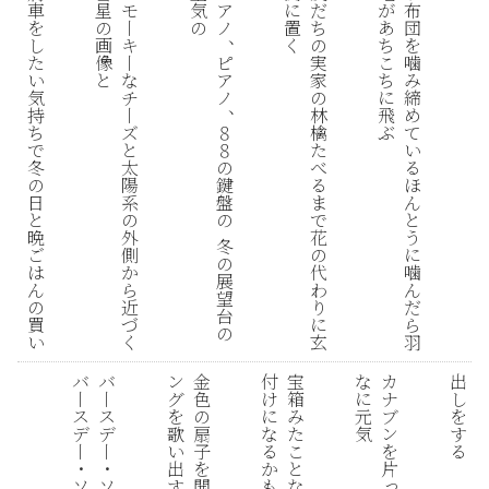
車
星
モ
気
ア
に
だ
が
布
を
の
丨
の
ノ
置
ち
あ
団
、
し
画
キ
く
の
ち
を
た
像
丨
ピ
実
こ
噛
い
と
な
ア
家
ち
み
気
チ
ノ
の
に
締
、
持
丨
林
飛
め
ち
ズ
８
檎
ぶ
て
で
と
８
た
い
冬
太
の
べ
る
の
陽
鍵
る
ほ
日
系
盤
ま
ん
と
の
の
で
と
晩
外
花
う
冬
ご
側
の
に
の
は
か
代
噛
展
ん
ら
わ
ん
望
の
近
り
だ
台
買
づ
に
ら
の
い
く
玄
羽
バ
バ
ン
金
付
宝
な
カ
出
丨
丨
グ
色
け
箱
に
ナ
し
ス
ス
を
の
に
み
元
ブ
を
デ
デ
歌
扇
な
た
気
ン
す
丨
丨
い
子
る
こ
を
る
・
・
出
を
か
と
片
っ
ソ
ソ
す
開
も
な