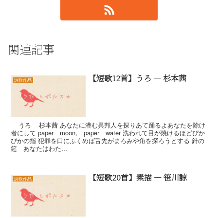
関連記事
【短歌12首】うろ — 杉本茜
詩歌作品
うろ 杉本茜 あなたに潜む異邦人を探りあて踊るよあなたを除け
者にして paper moon, paper water 洗われて目が焼けるほどぴか
ぴかの指 犯罪を口にふくめば舌先がまろみや角を探ろうとする 針の
筵 あなたはわた...
【短歌20首】素描 — 笹川諒
詩歌作品