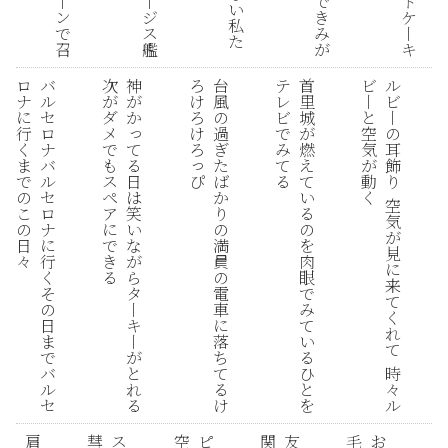
ト
丨
丨
で
い
ケ
ン
ジ
き
私
丨
で
ス
み
た
キ
召
艦
が
ロ
バ
次
神
ろ
台
テ
首
ビ
ル
ナ
ル
が
が
け
風
レ
里
丨
ビ
に
セ
ダ
か
ろ
の
ビ
城
と
丨
っ
行
ロ
メ
け
過
で
が
空
の
て
く
ナ
で
ろ
ぎ
み
燃
気
耳
っ
る
ま
バ
も
た
て
え
が
飾
日
ぴ
で
ル
ス
ば
る
て
動
り
は
の
セ
ペ
か
い
く
空
笑
こ
ロ
ア
り
る
気
い
の
ナ
に
の
の
が
な
日
に
で
満
を
見
が
々
行
き
員
肉
に
ら
く
る
の
眼
来
タ
そ
電
で
て
丨
の
車
み
く
キ
日
に
て
れ
丨
ま
落
い
て
が
で
ち
る
と
バ
て
ひ
時
れ
ル
る
と
々
る
セ
け
を
ル
肩
彗
ス
空
ピ
関
友
毛
お