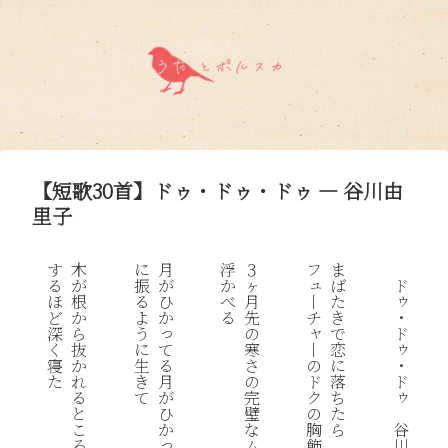
【短歌30首】ドゥ・ドゥ・ドゥ — 谷川由
里子
す
木
に
月
浮
３
フ
ま
ュ
る
が
振
が
か
ヶ
ば
ド
ゥ
丨
ほ
根
る
ひ
べ
月
た
チ
・
ど
か
よ
か
る
先
き
ャ
っ
ド
深
ら
う
の
で
ゥ
丨
て
く
抜
に
寒
恋
の
・
る
寝
か
生
さ
に
ド
ド
月
た
れ
き
の
落
ゥ
ク
が
る
て
完
ち
の
ひ
と
璧
た
谷
胸
か
こ
な
ら
っ
川
飾
ろ
ム