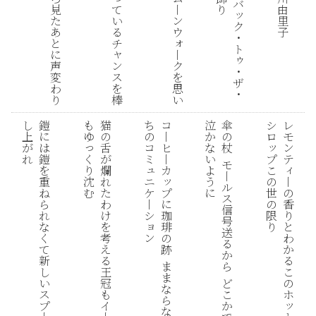
バ
由
て
り
見
丨
ッ
里
い
た
ン
ク
子
る
あ
ウ
・
ォ
チ
と
ト
ャ
丨
に
ゥ
ン
ク
声
・
ス
を
変
ザ
を
思
わ
・
棒
い
り
し
鎧
も
猫
ち
コ
泣
傘
シ
レ
上
に
ゆ
の
の
丨
か
の
ロ
モ
っ
ッ
が
は
舌
コ
ヒ
な
杖
ン
く
プ
れ
鎧
が
ミ
丨
い
テ
モ
ュ
ィ
り
こ
を
爛
カ
よ
丨
ッ
沈
ニ
の
丨
重
れ
う
ル
む
ケ
プ
世
の
ね
た
に
ス
丨
に
の
香
ら
わ
信
シ
珈
限
り
れ
け
号
ョ
琲
り
と
な
を
送
ン
の
わ
く
考
る
跡
か
て
え
か
る
新
る
ま
ら
こ
し
王
ま
の
い
冠
ど
な
ホ
ス
も
こ
ら
ッ
プ
イ
か
な