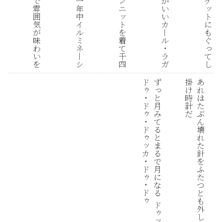
ン
が
ケ
で
一
ッ
ニ
い
雰
年
ッ
ト
い
囲
中
ト
に
カ
気
イ
を
も
丨
が
ル
着
ぐ
ル
味
ミ
っ
て
・
わ
ネ
千
て
ラ
い
丨
四
し
ガ
を
シ
ド
ず
掛
あ
ゥ
っ
け
れ
・
と
時
は
ド
月
計
た
ゥ
み
だ
ぶ
・
て
ん
ド
る
壊
ゥ
と
れ
ッ
ま
た
カ
る
針
・
で
を
ド
月
ふ
ゥ
に
た
・
な
つ
ド
る
と
ゥ
も
ド
外
ゥ
し
ッ