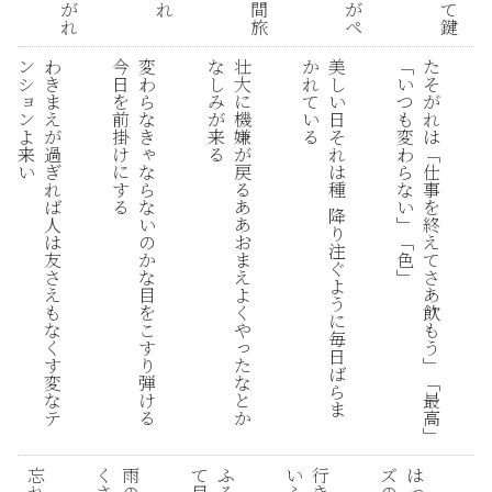
間
が
れ
が
て
旅
れ
ペ
鍵
ン
わ
今
変
な
壮
か
美
﹁
た
シ
き
日
わ
し
大
れ
し
い
そ
ョ
ま
を
ら
み
に
て
い
つ
が
ン
え
前
な
が
機
い
日
も
れ
よ
が
掛
き
来
嫌
る
そ
変
は
ゃ
来
過
け
る
が
れ
わ
﹁
い
な
ぎ
に
戻
は
ら
仕
ら
れ
す
る
種
な
事
な
ば
る
あ
い
を
降
い
人
あ
﹂
終
り
の
は
お
﹁
え
注
か
友
ま
色
て
ぐ
な
さ
え
﹂
さ
よ
目
え
よ
あ
う
を
も
く
飲
に
こ
な
や
も
毎
っ
す
く
う
日
り
た
す
﹂
ば
弾
な
変
﹁
ら
け
と
な
最
ま
る
か
テ
高
﹂
忘
く
雨
て
ふ
い
行
ズ
は
っ