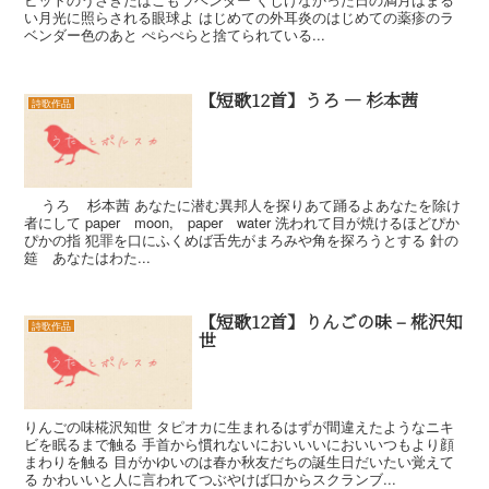
い月光に照らされる眼球よ はじめての外耳炎のはじめての薬疹のラ
ベンダー色のあと ぺらぺらと捨てられている...
【短歌12首】うろ — 杉本茜
詩歌作品
うろ 杉本茜 あなたに潜む異邦人を探りあて踊るよあなたを除け
者にして paper moon, paper water 洗われて目が焼けるほどぴか
ぴかの指 犯罪を口にふくめば舌先がまろみや角を探ろうとする 針の
筵 あなたはわた...
【短歌12首】りんごの味 – 椛沢知
詩歌作品
世
りんごの味椛沢知世 タピオカに生まれるはずが間違えたようなニキ
ビを眠るまで触る 手首から慣れないにおいいいにおいいつもより顔
まわりを触る 目がかゆいのは春か秋友だちの誕生日だいたい覚えて
る かわいいと人に言われてつぶやけば口からスクランブ...