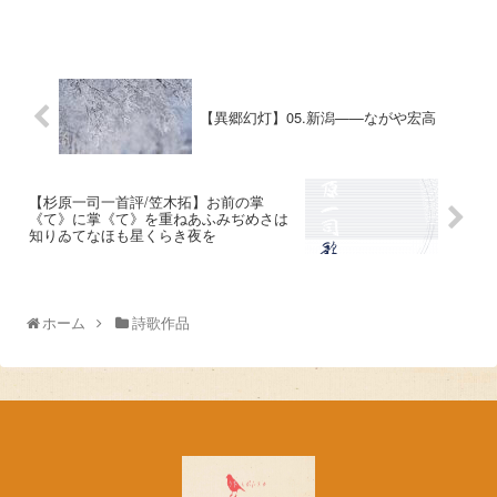
【異郷幻灯】05.新潟——ながや宏高
【杉原一司一首評/笠木拓】お前の掌
《て》に掌《て》を重ねあふみぢめさは
知りゐてなほも星くらき夜を
ホーム
詩歌作品