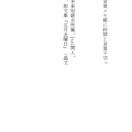
未
言
散
来
葉
文
短
メ
集
歌
モ
﹃
会
帳
五
所
に
月
属
時
。
金
間
曜
と
[sai]
日
言
同
﹄
葉
人
︵
千
。
晶
切
っ
文