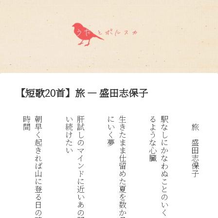
【短歌20首】旅 — 盛田志保子
時
朝
い
肝
に
生
る
駅
間
早
続
試
い
き
よ
な
旅
く
け
し
く
た
う
し
起
た
の
夢
ま
な
に
盛
き
い
マ
ま
心
か
田
れ
イ
仕
臓
な
志
ば
ン
留
わ
保
山
ド
め
ぬ
子
に
に
た
こ
登
近
夏
と
る
い
を
の
日
あ
数
い
の
の
か
く