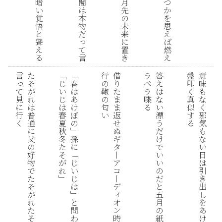
暗
闇
月
つ
い
は
先
か
覚
本
の
を
悟
物
未
思
と
だ
来
え
っ
聳
に
ば
て
え
置
燃
言
る
き
え
言
た
﹁
﹁
行
借
ラ
答
盤
意
っ
そ
じ
春
の
り
ペ
え
叩
味
て
が
い
は
鞄
た
ラ
は
く
も
見
れ
じ
あ
の
ま
喋
な
真
な
に
は
は
け
匂
ま
る
い
似
く
行
普
春
ぼ
い
返
漂
す
邪
く
通
夏
の
せ
う
る
気
に
秋
﹂
ぬ
だ
も
父
冬
孫
ギ
け
な
の
た
に
タ
で
い
好
そ
﹁
丨
い
日
物
が
じ
ア
い
は
で
れ
い
コ
の
引
た
﹂
じ
丨
だ
き
そ
は
デ
と
出
ィ
が
﹂
五
し
オ
れ
と
月
を
ン
た
問
の
あ
時
そ
わ
紙
け