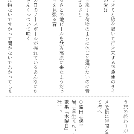
れ
さ
の
目
る
ふ
き
の
き
物
ん
日
を
さ
る
来
愛
り
な
く
の
見
と
さ
す
は
っ
と
い
ノ
張
の
と
る
つ
線
で
丨
る
地
荷
い
を
す
ス
春
ビ
物
て
描
か
ポ
丨
の
っ
咲
い
丨
ル
よ
て
く
て
ル
を
う
聞
行
が
飲
に
か
き
揺
み
体
な
来
れ
高
ご
い
す
て
原
と
で
る
い
に
運
わ
宅
る
来
び
か
急
あ
た
た
っ
便
ん
よ
い
て
の
な
う
の
し
サ
に
だ
に
っ
ま
イ
た
青
社
歌
岩
◇
て
メ
う
︶
集
手
盛
海
モ
旅
。
﹃
県
田
へ
帳
の
木
生
志
に
終
曜
ま
保
時
わ
日
れ
子
間
り
。
﹄
と
が
、