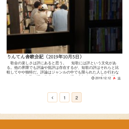
りんてん舎歌会記（2019年10月5日）
歌会の楽しさは評にあると思う。 短歌には評という文化があ
る。他の界隈でも評論や批評は存在するが、短歌の評はそれらと比
較してやや独特だ。評論はジャンルの中でも限られた人しか行わな
いけれど、短歌の評は作者、あるいは場に参加する人の多くが行...
2019.12.12
温
1
2