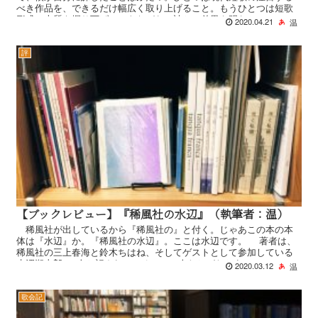
べき作品を、できるだけ幅広く取り上げること。もうひとつは短歌
形式の本質を掘り下げていきながら、詩との差異を明らか...
2020.04.21
温
評
【ブックレビュー】『稀風社の水辺』（執筆者：温）
稀風社が出しているから『稀風社の』と付く。じゃあこの本の本
体は『水辺』か。『稀風社の水辺』。ここは水辺です。 著者は、
稀風社の三上春海と鈴木ちはね、そしてゲストとして参加している
水沼朔太郎の3人と記されている。この人たちがたとえ...
2020.03.12
温
歌会記