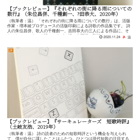
【ブックレビュー】『それぞれの街に降る雨についての
数行』（朱位昌併、千種創一、?田恭大、2020年）
（執筆者：温） 「それぞれの街に降る雨についての数行」は、活版
作家・増本綾プロデュースの活版印刷による詩歌の作品集です。 詩
人の朱位昌併、歌人の千種創一、吉田恭大の三人による作品に、そ
れぞれアイスランド語、アラビア語、中国語の翻訳を...
2020.11.24
温
評
【ブックレビュー】『サーキュレーターズ 短歌時評』
（土岐友浩、2019年）
（執筆者：温） 詩の読者のための短歌時評という機会を与えられ
て、僕が自分に課したことはふたつ。ひとつは現代短歌の注目する