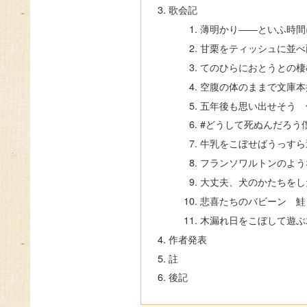
歌会記
薄明かり――といふ時間
甘栗をティッシュに並べ
てのひらにおとうとの棲
空腹の体のままで文庫本
五年後も思い出せそう 
#どうして死ぬんだろう
牛乳をこぼせばうっすら
フランソワルトンのよう
大丈夫、犬のかたちをし
悲喜たちのバビーン 鮭
木漏れ日をこぼして遊ぶ
作者発表
註
後記