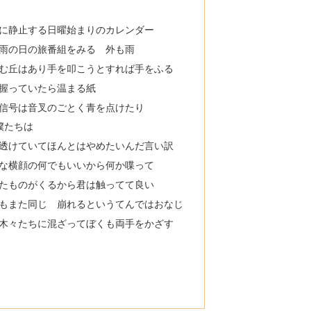
に静止する日曜始まりのカレンダー
雨の日の旅番組をみる 外も雨
む丘はあり手を叩こうとすれば手をふる
握っていたら温まる紙
信号は音叉のごとく青を点けたり
僕たちは
透けていてほんとはやめたいんだ言い訳
な横顔の何でもいいから何か喋って
たものがくるから君は触ってて良い
もまた同じ 崩れるというてんではおなじ
木々たちに混ざってぼくも両手をかざす