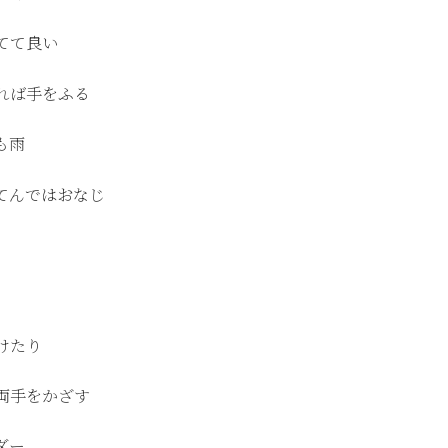
てて良い
れば手をふる
も雨
てんではおなじ
けたり
両手をかざす
ダー