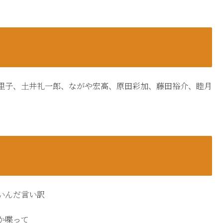
里子、土井礼一郎、ながや宏高、原田彩加、藤田裕介、睦月
いんだ言い訳
か喋って