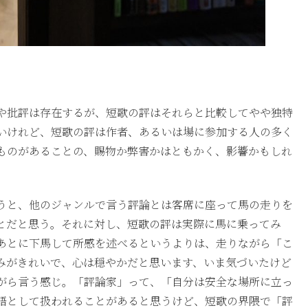
や批評は存在するが、短歌の評はそれらと比較してやや独特
いけれど、短歌の評は作者、あるいは場に参加する人の多く
ものがあることの、賜物か弊害かはともかく、影響かもしれ
うと、他のジャンルで言う評論とは客席に座って馬の走りを
とだと思う。それに対し、短歌の評は実際に馬に乗ってみ
あとに下馬して所感を述べるというよりは、走りながら「こ
みがきれいで、心は穏やかだと思います、いま気づいたけど
がら言う感じ。「評論家」って、「自分は安全な場所に立っ
語として扱われることがあると思うけど、短歌の界隈で「評