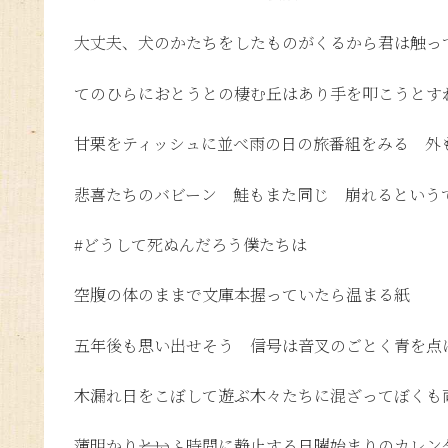
大丈夫、犬のかたちをしたものがくるから君は触っ
てのひらにおとうとの棲む丘はあり手を叩こうとす
甘栗をティッシュに並べ雨の日の旅番組をみる 外
悲喜たちのバビーン 鮭もまた同じ 崩れるという
#どうして死ぬんだろう僕たちは
空腹の体のままで文庫本握っていたら温まる紙
五年後も思い出せそう 信号は音叉のごとく青を点
木漏れ日をこぼして遊ぶ木々たちに混ざってぼくも
薄明かり――といふ時間に静止する日曜始まりのカレン