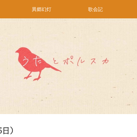
異郷幻灯
歌会記
5日）