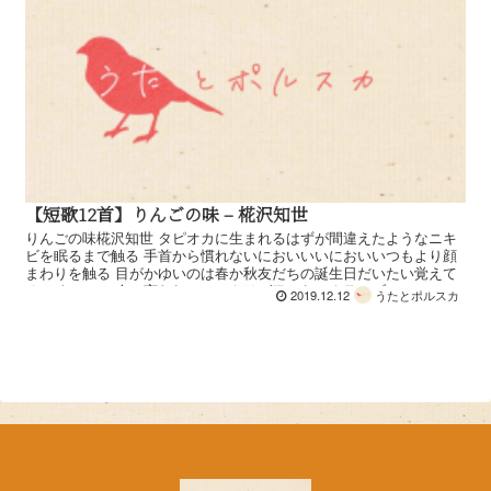
【短歌12首】りんごの味 – 椛沢知世
りんごの味椛沢知世 タピオカに生まれるはずが間違えたようなニキ
ビを眠るまで触る 手首から慣れないにおいいいにおいいつもより顔
まわりを触る 目がかゆいのは春か秋友だちの誕生日だいたい覚えて
る かわいいと人に言われてつぶやけば口からスクランブ...
2019.12.12
うたとポルスカ