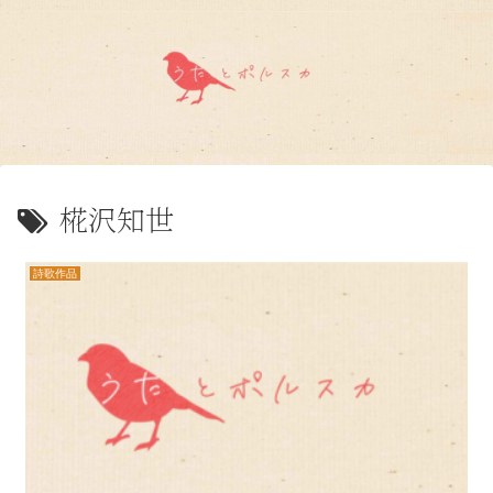
椛沢知世
詩歌作品