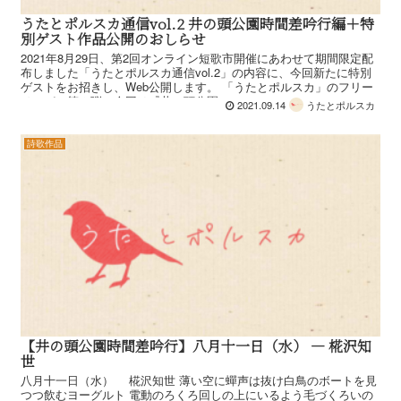
うたとポルスカ通信vol.2 井の頭公園時間差吟行編＋特
別ゲスト作品公開のおしらせ
2021年8月29日、第2回オンライン短歌市開催にあわせて期間限定配
布しました「うたとポルスカ通信vol.2」の内容に、今回新たに特別
ゲストをお招きし、Web公開します。 「うたとポルスカ」のフリー
ペーパー第２弾。今回は『井の頭公園...
2021.09.14
うたとポルスカ
詩歌作品
【井の頭公園時間差吟行】八月十一日（水） — 椛沢知
世
八月十一日（水） 椛沢知世 薄い空に蟬声は抜け白鳥のボートを見
つつ飲むヨーグルト 電動のろくろ回しの上にいるよう毛づくろいの