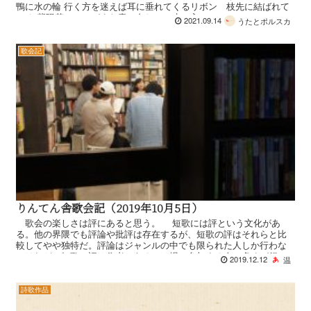
鴨に水の輪 行く方を迷えば耳に垂れてくるリボン 枝先に結ばれて
いる 紫陽花の一つがまだ青い色してて水の入っ...
2021.09.14
うたとポルスカ
歌会記
りんてん舎歌会記（2019年10月5日）
歌会の楽しさは評にあると思う。 短歌には評という文化があ
る。他の界隈でも評論や批評は存在するが、短歌の評はそれらと比
較してやや独特だ。評論はジャンルの中でも限られた人しか行わな
いけれど、短歌の評は作者、あるいは場に参加する人の多くが行...
2019.12.12
温
詩歌作品