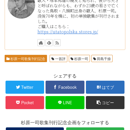
歌人・塚本邦雄の親友と知られ、彼から天才
と呼ばれながらも、わずか23歳の若さで亡く
なった鳥取・八頭町出身の歌人、杉原一司。
没後70年を機に、初の単独歌集が刊行されま
した。
ご購入はこちら：
https://utatopolska.stores.jp/
杉原一司歌集刊行記念
一首評
杉原一司
田島千捺
シェアする
Twitter
Facebook
はてブ
Pocket
LINE
コピー
杉原一司歌集刊行記念企画をフォローする