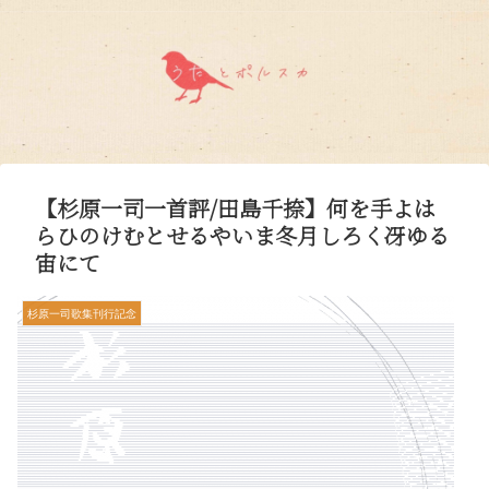
【杉原一司一首評/田島千捺】何を手よは
らひのけむとせるやいま冬月しろく冴ゆる
宙にて
杉原一司歌集刊行記念