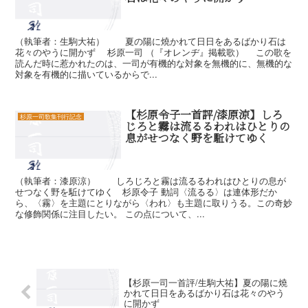
（執筆者：生駒大祐） 夏の陽に燒かれて日日をあるばかり石は
花々のやうに開かず 杉原一司 （『オレンヂ』掲載歌） この歌を
読んだ時に惹かれたのは、一司が有機的な対象を無機的に、無機的な
対象を有機的に描いているからで...
【杉原令子一首評/漆原涼】しろ
杉原一司歌集刊行記念
じろと霧は流るるわれはひとりの
息がせつなく野を駈けてゆく
（執筆者：漆原涼） しろじろと霧は流るるわれはひとりの息が
せつなく野を駈けてゆく 杉原令子 動詞〈流るる〉は連体形だか
ら、〈霧〉を主題にとりながら〈われ〉も主題に取りうる。この奇妙
な修飾関係に注目したい。 この点について、...
【杉原一司一首評/生駒大祐】夏の陽に燒
かれて日日をあるばかり石は花々のやう
に開かず