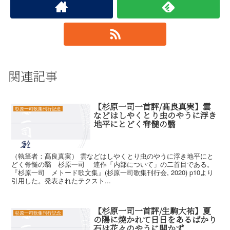
関連記事
【杉原一司一首評/髙良真実】雲
杉原一司歌集刊行記念
などはしやくとり虫のやうに浮き
地平にとどく脊髄の翳
（執筆者：髙良真実） 雲などはしやくとり虫のやうに浮き地平にと
どく脊髄の翳 杉原一司 連作「内部について」の二首目である。
『杉原一司 メトード歌文集』(杉原一司歌集刊行会, 2020) p10より
引用した。発表されたテクスト...
【杉原一司一首評/生駒大祐】夏
杉原一司歌集刊行記念
の陽に燒かれて日日をあるばかり
石は花々のやうに開かず