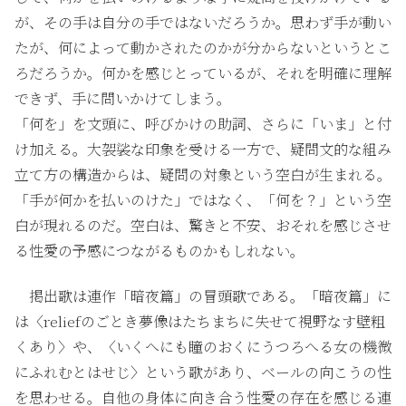
が、その手は自分の手ではないだろうか。思わず手が動い
たが、何によって動かされたのかが分からないというとこ
ろだろうか。何かを感じとっているが、それを明確に理解
できず、手に問いかけてしまう。
「何を」を文頭に、呼びかけの助詞、さらに「いま」と付
け加える。大袈裟な印象を受ける一方で、疑問文的な組み
立て方の構造からは、疑問の対象という空白が生まれる。
「手が何かを払いのけた」ではなく、「何を？」という空
白が現れるのだ。空白は、驚きと不安、おそれを感じさせ
る性愛の予感につながるものかもしれない。
掲出歌は連作「暗夜篇」の冒頭歌である。「暗夜篇」に
は〈reliefのごとき夢像はたちまちに失せて視野なす壁粗
くあり〉や、〈いくへにも瞳のおくにうつろへる女の機微
にふれむとはせじ〉という歌があり、ベールの向こうの性
を思わせる。自他の身体に向き合う性愛の存在を感じる連