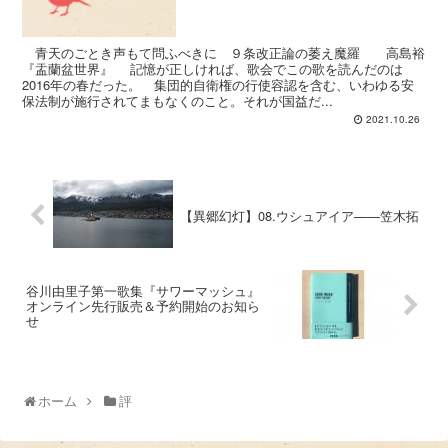
青天のごとき声もて問ふべきに ９条改正論の萎え魔羅 高島裕
『盂蘭盆世界』 記憶が正しければ、歌会でこの歌を読んだのは
2016年の春だった。 集団的自衛権の行使容認を含む、いわゆる安
保法制が施行されてまもなくのこと。それが国益だ...
2021.10.26
【異郷幻灯】08.ウシュアイア——笠木拓
谷川由里子第一歌集『サワーマッシュ』
オンライン先行販売＆予約開始のお知ら
せ
ホーム
評