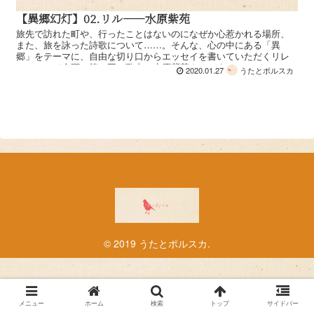
【異郷幻灯】02.リル——水原紫苑
旅先で訪れた町や、行ったことはないのになぜか心惹かれる場所、
また、旅を詠った詩歌について……。そんな、心の中にある「異
郷」をテーマに、自由な切り口からエッセイを書いていただくリレ
ーエッセイ企画、第二回は歌人の水原紫苑さんです。 ...
2020.01.27
うたとポルスカ
© 2019 うたとポルスカ.
メニュー
ホーム
検索
トップ
サイドバー