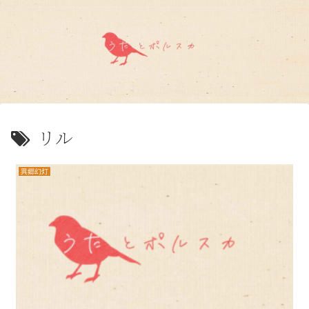
リル
異郷幻灯